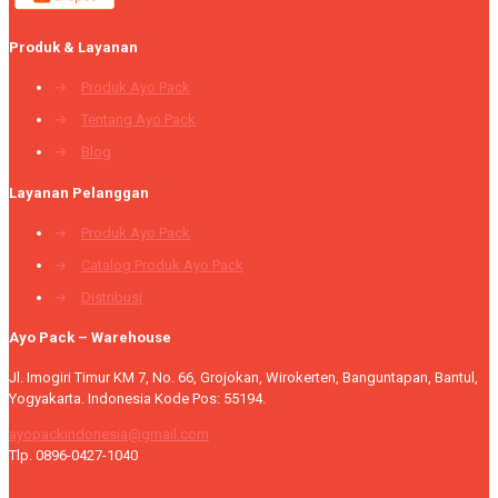
Produk & Layanan
→
Produk Ayo Pack
→
Tentang Ayo Pack
→
Blog
Layanan Pelanggan
→
Produk Ayo Pack
→
Catalog Produk Ayo Pack
→
Distribusi
Ayo Pack – Warehouse
Jl. Imogiri Timur KM 7, No. 66, Grojokan, Wirokerten, Banguntapan, Bantul,
Yogyakarta. Indonesia Kode Pos: 55194.
ayopackindonesia@gmail.com
Tlp. 0896-0427-1040