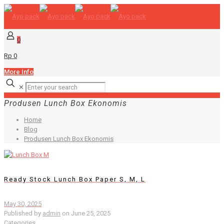
0
Rp 0
More Info
✕
Produsen Lunch Box Ekonomis
Home
Blog
Produsen Lunch Box Ekonomis
Ready Stock Lunch Box Paper S, M, L
May 30, 2025
Published by
admin
on
June 25, 2025
Categories