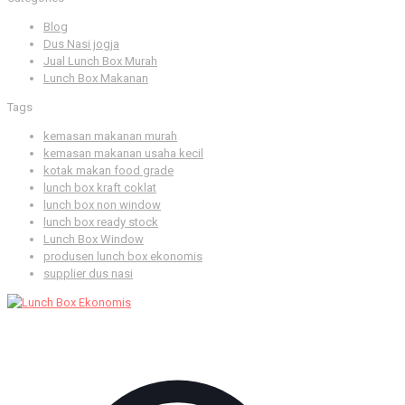
Blog
Dus Nasi jogja
Jual Lunch Box Murah
Lunch Box Makanan
Tags
kemasan makanan murah
kemasan makanan usaha kecil
kotak makan food grade
lunch box kraft coklat
lunch box non window
lunch box ready stock
Lunch Box Window
produsen lunch box ekonomis
supplier dus nasi