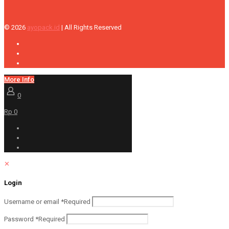
© 2026
ayopack.id
| All Rights Reserved
More Info
0
Rp 0
✕
Login
Username or email
*
Required
Password
*
Required