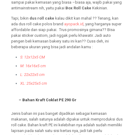
sampai pakai kemasan yang biasa –biasa aja, wajib pakai yang
antimainstream nih, yaitu pakai
Box Roll Cake
Kekinian.
Tapi, bikin
dus roll cake
kalau dikit kan mahal ?? Tenang, kan
ada dus roll cake polos brand
ayopack.id
, yang harganya super
affordable dan siap pakai. Trus promosinya gimana?? Bisa
pakai sticker custom, jadi nggak perlu khawatir. Jadi auto
pengen beli kemasan bakery satu ini kan?? Cuss deh, ini
beberapa ukuran yang bisa jadi andalan kamu :
S: 12x12x5 CM
M: 16x16x5 cm
L: 22x22x5 cm
XL: 25x25x5 cm
– Bahan Kraft Coklat PE 290 Gr
Jenis bahan ini pas banget dijadikan sebagai kemasan
makanan, salah satunya adalah dipakai untuk memproduksi dus
roll cake. Bahan kraft PE ini kelebihan nya adalah sudah memiliki
lapisan pada salah satu sisi kertas nya, jadi tak perlu