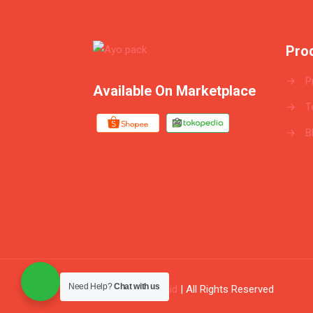
Pro
→
P
Available On Marketplace
→
T
→
B
Need Help?
Chat with us
© 2026
ayopack.id
| All Rights Reserved