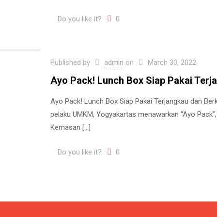
Do you like it?
0
Published by
admin
on
March 30, 2022
Ayo Pack! Lunch Box Siap Pakai Terj
Ayo Pack! Lunch Box Siap Pakai Terjangkau dan Ber
pelaku UMKM, Yogyakartas menawarkan “Ayo Pack”, 
Kemasan
[…]
Do you like it?
0