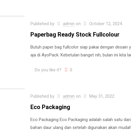
Published by
admin
on
October 12, 2024
Paperbag Ready Stock Fullcolour
Butuh paper bag fullcolor siap pakai dengan desain 
aja di AyoPack. Kebetulan banget nih, bulan ini kita 
Do you like it?
0
Published by
admin
on
May 31, 2022
Eco Packaging
Eco Packaging Eco Packaging adalah salah satu d
bahan daur ulang dan setelah digunakan akan mudah 