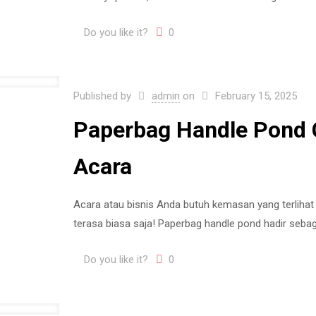
Do you like it?
0
Published by
admin
on
February 15, 2025
Paperbag Handle Pond 
Acara
Acara atau bisnis Anda butuh kemasan yang terlihat
terasa biasa saja! Paperbag handle pond hadir seb
Do you like it?
0