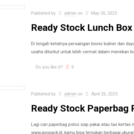
Published by
admin
on
May 30, 2025
Ready Stock Lunch Box 
Di tengah ketatnya persaingan bisnis kuliner dan day
usaha dituntut untuk lebih cermat dalam menekan bi
Do you like it?
0
Published by
admin
on
April 26, 2025
Ready Stock Paperbag P
Lagi cari paperbag polos siap pakai atau tas kertas m
www.ayopack.id, kamu bisa temukan berbagai ukuran