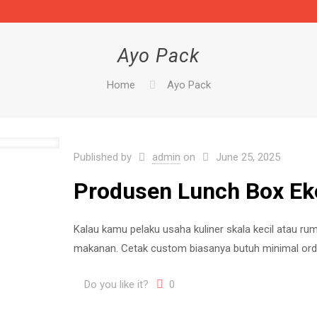
Ayo Pack
Home
Ayo Pack
Published by
admin
on
June 25, 2025
Produsen Lunch Box E
Kalau kamu pelaku usaha kuliner skala kecil atau r
makanan. Cetak custom biasanya butuh minimal orde
Do you like it?
0