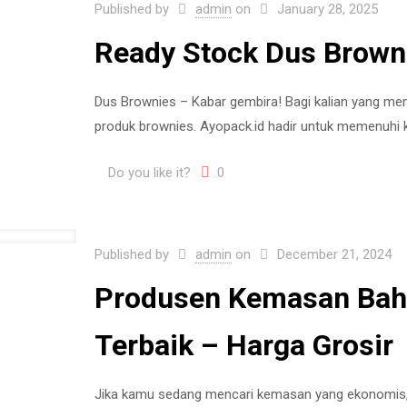
Published by
admin
on
January 28, 2025
Ready Stock Dus Brown
Dus Brownies – Kabar gembira! Bagi kalian yang memi
produk brownies. Ayopack.id hadir untuk memenuhi
Do you like it?
0
Published by
admin
on
December 21, 2024
Produsen Kemasan Baha
Terbaik – Harga Grosir
Jika kamu sedang mencari kemasan yang ekonomis, 