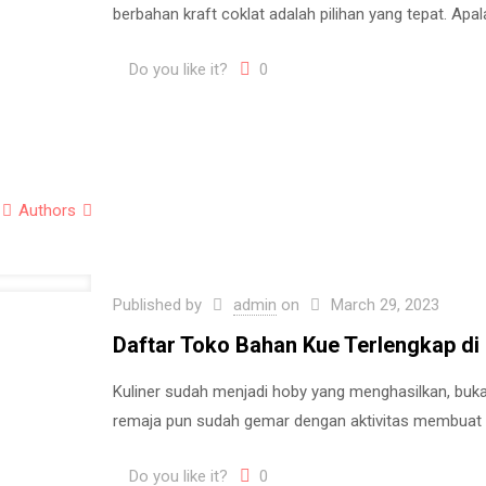
berbahan kraft coklat adalah pilihan yang tepat. Ap
Do you like it?
0
Authors
Published by
admin
on
March 29, 2023
Daftar Toko Bahan Kue Terlengkap di
Kuliner sudah menjadi hoby yang menghasilkan, bukan
remaja pun sudah gemar dengan aktivitas membuat
Do you like it?
0