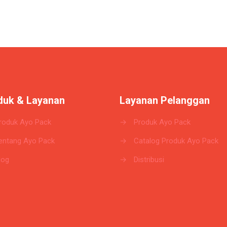
duk & Layanan
Layanan Pelanggan
roduk Ayo Pack
→
Produk Ayo Pack
entang Ayo Pack
→
Catalog Produk Ayo Pack
log
→
Distribusi