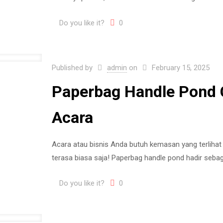
Do you like it?
0
Published by
admin
on
February 15, 2025
Paperbag Handle Pond 
Acara
Acara atau bisnis Anda butuh kemasan yang terlihat
terasa biasa saja! Paperbag handle pond hadir seb
Do you like it?
0