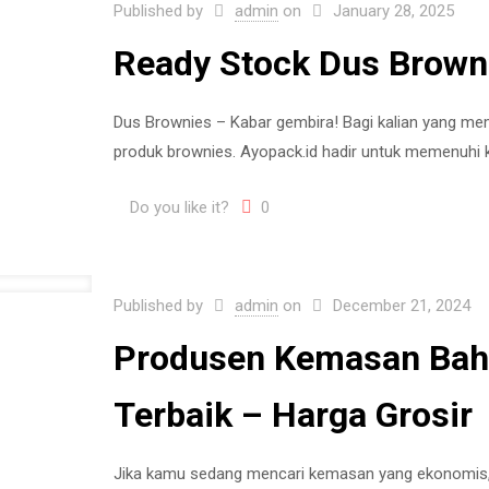
Published by
admin
on
January 28, 2025
Ready Stock Dus Brown
Dus Brownies – Kabar gembira! Bagi kalian yang memi
produk brownies. Ayopack.id hadir untuk memenuhi
Do you like it?
0
Published by
admin
on
December 21, 2024
Produsen Kemasan Baha
Terbaik – Harga Grosir
Jika kamu sedang mencari kemasan yang ekonomis, 