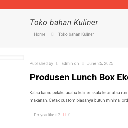
Toko bahan Kuliner
Home
Toko bahan Kuliner
Published by
admin
on
June 25, 2025
Produsen Lunch Box E
Kalau kamu pelaku usaha kuliner skala kecil atau r
makanan. Cetak custom biasanya butuh minimal orde
Do you like it?
0