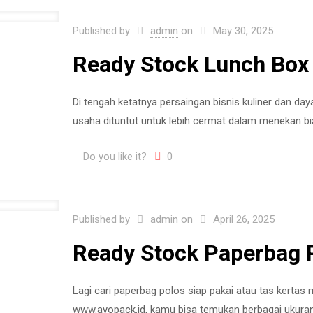
Published by
admin
on
May 30, 2025
Ready Stock Lunch Box 
Di tengah ketatnya persaingan bisnis kuliner dan day
usaha dituntut untuk lebih cermat dalam menekan bi
Do you like it?
0
Published by
admin
on
April 26, 2025
Ready Stock Paperbag P
Lagi cari paperbag polos siap pakai atau tas kertas m
www.ayopack.id, kamu bisa temukan berbagai ukuran