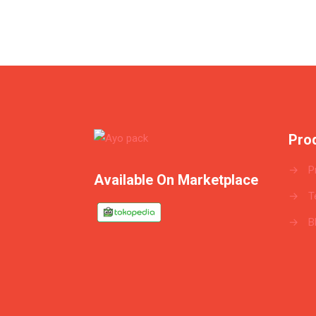
Pro
→
P
Available On Marketplace
→
T
→
B