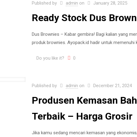
Published by
admin
on
January 28, 2025
Ready Stock Dus Brown
Dus Brownies – Kabar gembira! Bagi kalian yang memi
produk brownies. Ayopack.id hadir untuk memenuhi
Do you like it?
0
Published by
admin
on
December 21, 2024
Produsen Kemasan Baha
Terbaik – Harga Grosir
Jika kamu sedang mencari kemasan yang ekonomis, 