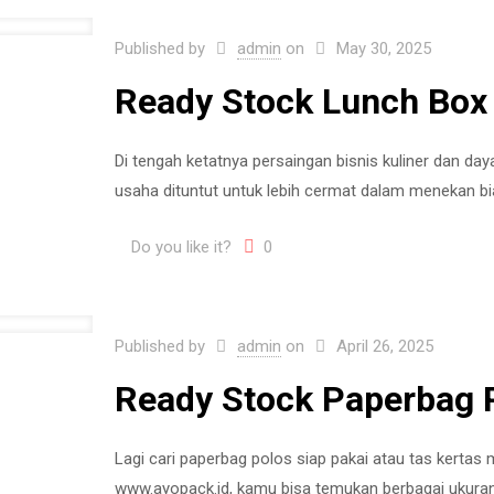
Published by
admin
on
May 30, 2025
Ready Stock Lunch Box 
Di tengah ketatnya persaingan bisnis kuliner dan day
usaha dituntut untuk lebih cermat dalam menekan bi
Do you like it?
0
Published by
admin
on
April 26, 2025
Ready Stock Paperbag P
Lagi cari paperbag polos siap pakai atau tas kertas m
www.ayopack.id, kamu bisa temukan berbagai ukuran