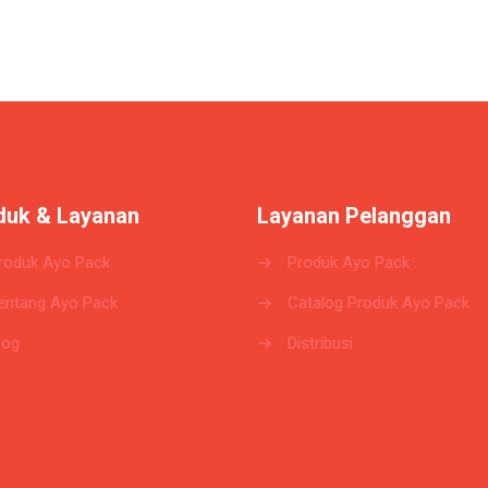
duk & Layanan
Layanan Pelanggan
roduk Ayo Pack
→
Produk Ayo Pack
entang Ayo Pack
→
Catalog Produk Ayo Pack
log
→
Distribusi