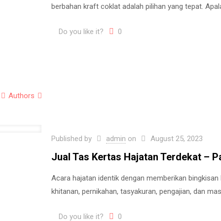
berbahan kraft coklat adalah pilihan yang tepat. Ap
Do you like it?
0
Authors
Published by
admin
on
August 25, 2023
Jual Tas Kertas Hajatan Terdekat – 
Acara hajatan identik dengan memberikan bingkisan 
khitanan, pernikahan, tasyakuran, pengajian, dan mas
Do you like it?
0