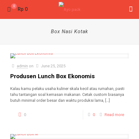
0
Rp 0
Box Nasi Kotak
admin
on
June 25, 2025
Produsen Lunch Box Ekonomis
Kalau kamu pelaku usaha kuliner skala kecil atau rumahan, pasti
tahu tantangan soal kemasan makanan. Cetak custom biasanya
butuh minimal order besar dan waktu produksi lama,
[…]
0
0
Read more