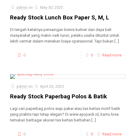
admin
on
May 30, 2025
Ready Stock Lunch Box Paper S, M, L
Di tengah ketatnya persaingan bisnis kuliner dan daya beli
masyarakat yang makin naik turun, pelaku usaha dituntut untuk
lebih cermat dalam menekan biaya operasional. Tapi bukan
[…]
0
0
Read more
admin
on
April 26, 2025
Ready Stock Paperbag Polos & Batik
Lagi cari paperbag polos siap pakai atau tas kertas motif batik
yang praktis tapi tetap elegan? Di www.ayopack.id, kamu bisa
temukan berbagai ukuran tas kertas berbahan
[…]
0
0
Read more