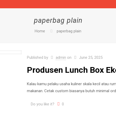
paperbag plain
Home
paperbag plain
Published by
admin
on
June 25, 2025
Produsen Lunch Box E
Kalau kamu pelaku usaha kuliner skala kecil atau r
makanan. Cetak custom biasanya butuh minimal orde
Do you like it?
0