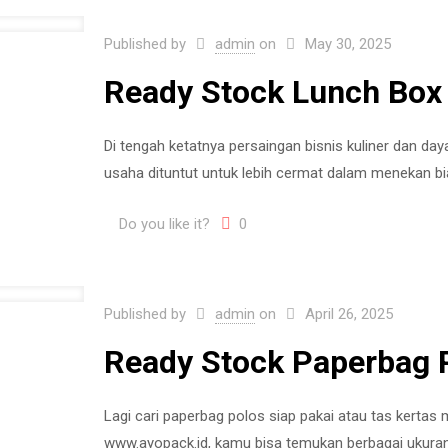
Published by
admin
on
May 30, 2025
Ready Stock Lunch Box 
Di tengah ketatnya persaingan bisnis kuliner dan day
usaha dituntut untuk lebih cermat dalam menekan bi
Do you like it?
0
Published by
admin
on
April 26, 2025
Ready Stock Paperbag P
Lagi cari paperbag polos siap pakai atau tas kertas m
www.ayopack.id, kamu bisa temukan berbagai ukuran