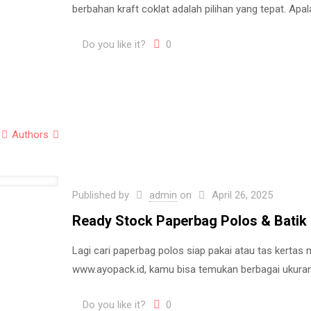
berbahan kraft coklat adalah pilihan yang tepat. Ap
Do you like it?
0
Authors
Published by
admin
on
April 26, 2025
Ready Stock Paperbag Polos & Batik
Lagi cari paperbag polos siap pakai atau tas kertas m
www.ayopack.id, kamu bisa temukan berbagai ukuran
Do you like it?
0