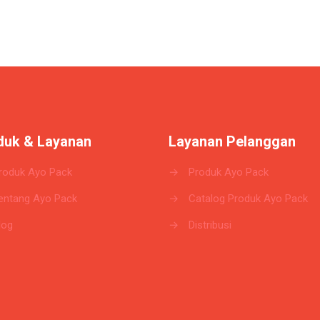
duk & Layanan
Layanan Pelanggan
roduk Ayo Pack
→
Produk Ayo Pack
entang Ayo Pack
→
Catalog Produk Ayo Pack
log
→
Distribusi