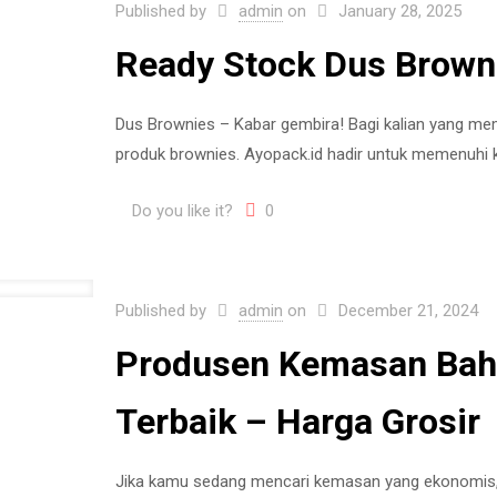
Published by
admin
on
January 28, 2025
Ready Stock Dus Brown
Dus Brownies – Kabar gembira! Bagi kalian yang memi
produk brownies. Ayopack.id hadir untuk memenuhi
Do you like it?
0
Published by
admin
on
December 21, 2024
Produsen Kemasan Baha
Terbaik – Harga Grosir
Jika kamu sedang mencari kemasan yang ekonomis, 