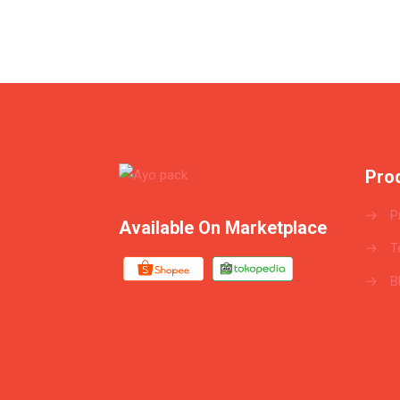
Pro
→
P
Available On Marketplace
→
T
→
B