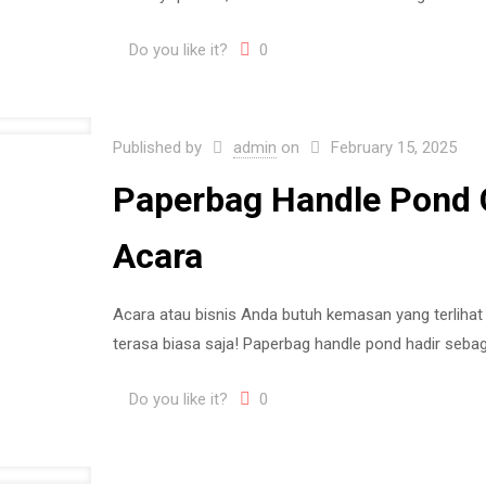
Do you like it?
0
Published by
admin
on
February 15, 2025
Paperbag Handle Pond 
Acara
Acara atau bisnis Anda butuh kemasan yang terlihat
terasa biasa saja! Paperbag handle pond hadir seb
Do you like it?
0