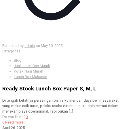
Published by
admin
on
May 30, 2025
Categories
Blog
Jual Lunch Box Murah
Kotak Nasi Murah
Lunch Box Makanan
Ready Stock Lunch Box Paper S, M, L
Di tengah ketatnya persaingan bisnis kuliner dan daya beli masyarakat
yang makin naik turun, pelaku usaha dituntut untuk lebih cermat dalam
menekan biaya operasional. Tapi bukan
[…]
Do you like it?
0
0
Read more
April 26, 2025