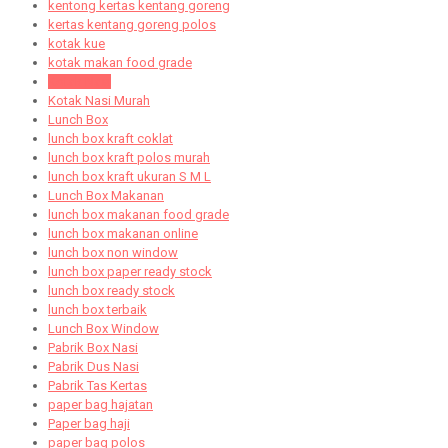
kentong kertas kentang goreng
kertas kentang goreng polos
kotak kue
kotak makan food grade
Kotak Nasi
Kotak Nasi Murah
Lunch Box
lunch box kraft coklat
lunch box kraft polos murah
lunch box kraft ukuran S M L
Lunch Box Makanan
lunch box makanan food grade
lunch box makanan online
lunch box non window
lunch box paper ready stock
lunch box ready stock
lunch box terbaik
Lunch Box Window
Pabrik Box Nasi
Pabrik Dus Nasi
Pabrik Tas Kertas
paper bag hajatan
Paper bag haji
paper bag polos