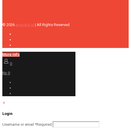
© 2026
ayopack.id
| All Rights Reserved
More Info
0
Rp 0
✕
Login
Username or email
*
Required