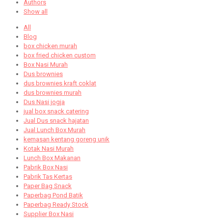
Authors
Show all
All
Blog
box chicken murah
box fried chicken custom
Box Nasi Murah
Dus brownies
dus brownies kraft coklat
dus brownies murah
Dus Nasi jogja
jual box snack catering
Jual Dus snack hajatan
Jual Lunch Box Murah
kemasan kentang goreng unik
Kotak Nasi Murah
Lunch Box Makanan
Pabrik Box Nasi
Pabrik Tas Kertas
Paper Bag Snack
Paperbag Pond Batik
Paperbag Ready Stock
Supplier Box Nasi