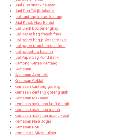
Jual Dus snack hajatan
Jual Dus Takjil Jakarta
jual kantong kertas kentang
Jual Kotak Nasi Bantul
jual lunch box terlengkap
jual paper bag french fries
jual paper bag polos terdekat
jual paper pouch french fries
jual paperbag hajatan
jual Paperbag Pond Batik
Kantong Kertas Kentang
Kemasan
Kemasan Ayopack
Kemasan Coklat
kemasan kantong goreng
kemasan kentang goreng unik
Kemasan Makanan
kemasan makanan kraft murah
kemasan makanan murah
kemasan makanan usaha kecil
Kemasan Nasi Jogja
Kemasan Roti
kemasan UMKM kuliner