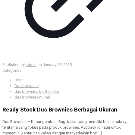
Published by
admin
on
January 28, 2025
Categories
Blog
Dus brownies
dus brownies kraft coklat
dus brownies murah
Ready Stock Dus Brownies Berbagai Ukuran
Dus Brownies – Kabar gembira! Bagi kalian yang memiliki bisnis bakery,
terutama yang fokus pada produk brownies. Ayopack.id hadir untuk
memenuhi kebutuhan kalian dengan menyediakan box
[…]