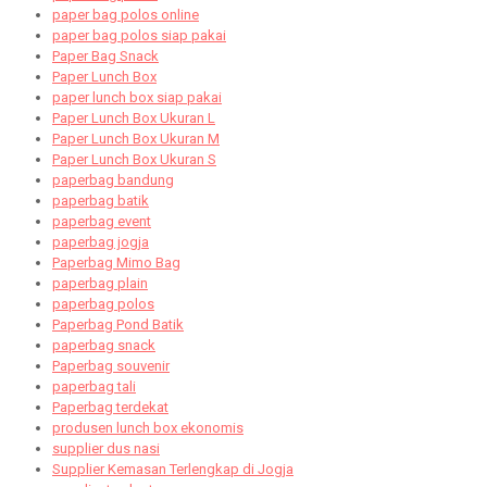
paper bag polos online
paper bag polos siap pakai
Paper Bag Snack
Paper Lunch Box
paper lunch box siap pakai
Paper Lunch Box Ukuran L
Paper Lunch Box Ukuran M
Paper Lunch Box Ukuran S
paperbag bandung
paperbag batik
paperbag event
paperbag jogja
Paperbag Mimo Bag
paperbag plain
paperbag polos
Paperbag Pond Batik
paperbag snack
Paperbag souvenir
paperbag tali
Paperbag terdekat
produsen lunch box ekonomis
supplier dus nasi
Supplier Kemasan Terlengkap di Jogja