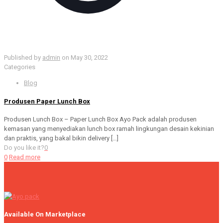
Published by
admin
on
May 30, 2022
Categories
Blog
Produsen Paper Lunch Box
Produsen Lunch Box – Paper Lunch Box Ayo Pack adalah produsen
kemasan yang menyediakan lunch box ramah lingkungan desain kekinian
dan praktis, yang bakal bikin delivery
[…]
Do you like it?
0
0
Read more
Available On Marketplace