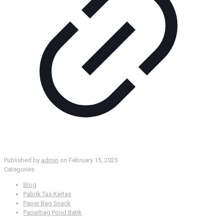
Published by
admin
on
February 15, 2025
Categories
Blog
Pabrik Tas Kertas
Paper Bag Snack
Paperbag Pond Batik