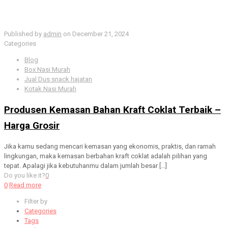
Published by
admin
on
December 21, 2024
Categories
Blog
Box Nasi Murah
Jual Dus snack hajatan
Kotak Nasi Murah
Produsen Kemasan Bahan Kraft Coklat Terbaik –
Harga Grosir
Jika kamu sedang mencari kemasan yang ekonomis, praktis, dan ramah
lingkungan, maka kemasan berbahan kraft coklat adalah pilihan yang
tepat. Apalagi jika kebutuhanmu dalam jumlah besar
[…]
Do you like it?
0
0
Read more
Filter by
Categories
Tags