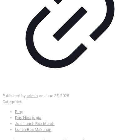
Published by
admin
on
June 25, 2025
Categories
Blog
Dus Nasi jogja
Jual Lunch Box Murah
Lunch Box Makanan