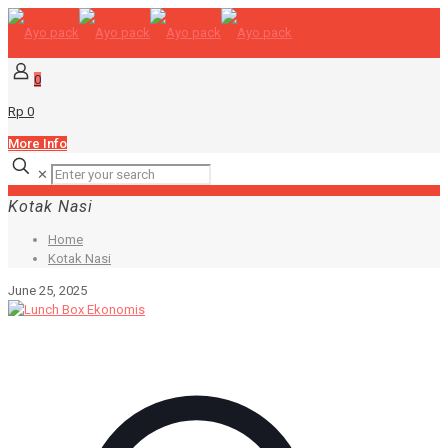
0
Rp 0
More Info
✕
Kotak Nasi
Home
Kotak Nasi
June 25, 2025