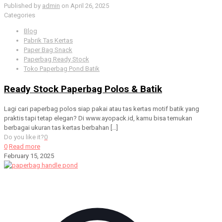
Published by
admin
on
April 26, 2025
Categories
Blog
Pabrik Tas Kertas
Paper Bag Snack
Paperbag Ready Stock
Toko Paperbag Pond Batik
Ready Stock Paperbag Polos & Batik
Lagi cari paperbag polos siap pakai atau tas kertas motif batik yang
praktis tapi tetap elegan? Di www.ayopack.id, kamu bisa temukan
berbagai ukuran tas kertas berbahan
[…]
Do you like it?
0
0
Read more
February 15, 2025