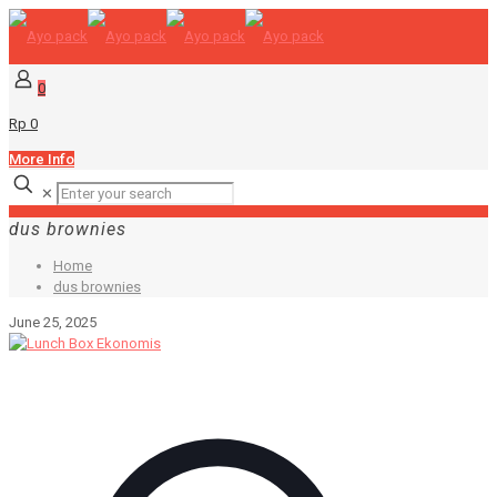
0
Rp 0
More Info
✕
dus brownies
Home
dus brownies
June 25, 2025