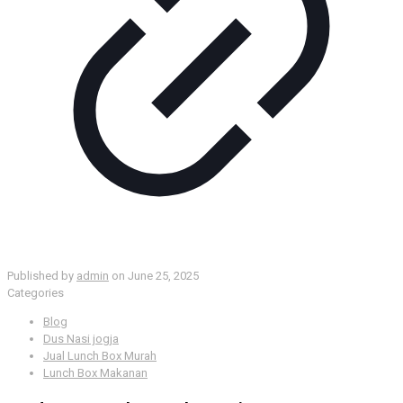
Published by
admin
on
June 25, 2025
Categories
Blog
Dus Nasi jogja
Jual Lunch Box Murah
Lunch Box Makanan