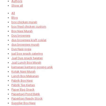
Authors
Show all
All
Blog
box chicken murah
box fried chicken custom
Box Nasi Murah
Dus brownies
dus brownies kraft coklat
dus brownies murah
Dus Nasi jogja
jual box snack catering
Jual Dus snack hajatan
Jual Lunch Box Murah
kemasan kentang goreng unik
Kotak Nasi Murah
Lunch Box Makanan
Pabrik Box Nasi
Pabrik Tas Kertas
Paper Bag Snack
Paperbag Pond Batik
Paperbag Ready Stock
Supplier Box Nasi