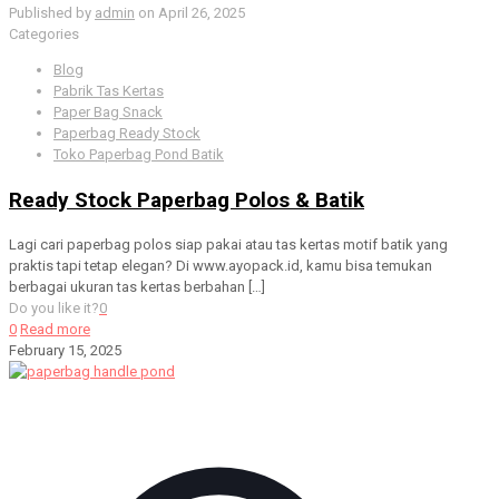
Published by
admin
on
April 26, 2025
Categories
Blog
Pabrik Tas Kertas
Paper Bag Snack
Paperbag Ready Stock
Toko Paperbag Pond Batik
Ready Stock Paperbag Polos & Batik
Lagi cari paperbag polos siap pakai atau tas kertas motif batik yang
praktis tapi tetap elegan? Di www.ayopack.id, kamu bisa temukan
berbagai ukuran tas kertas berbahan
[…]
Do you like it?
0
0
Read more
February 15, 2025