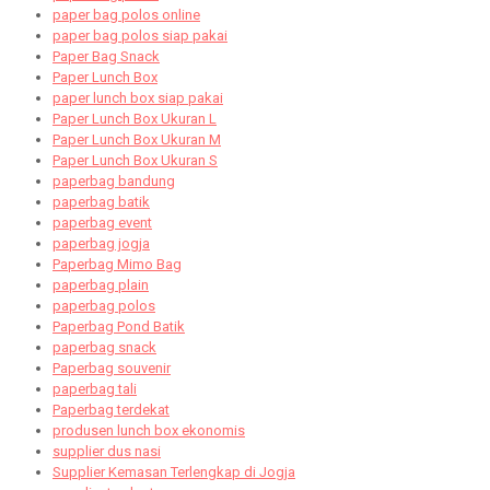
paper bag polos online
paper bag polos siap pakai
Paper Bag Snack
Paper Lunch Box
paper lunch box siap pakai
Paper Lunch Box Ukuran L
Paper Lunch Box Ukuran M
Paper Lunch Box Ukuran S
paperbag bandung
paperbag batik
paperbag event
paperbag jogja
Paperbag Mimo Bag
paperbag plain
paperbag polos
Paperbag Pond Batik
paperbag snack
Paperbag souvenir
paperbag tali
Paperbag terdekat
produsen lunch box ekonomis
supplier dus nasi
Supplier Kemasan Terlengkap di Jogja