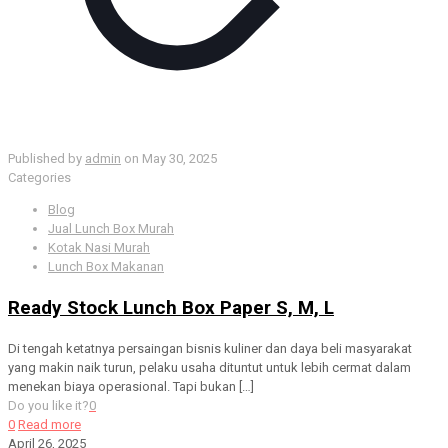
Published by
admin
on
May 30, 2025
Categories
Blog
Jual Lunch Box Murah
Kotak Nasi Murah
Lunch Box Makanan
Ready Stock Lunch Box Paper S, M, L
Di tengah ketatnya persaingan bisnis kuliner dan daya beli masyarakat
yang makin naik turun, pelaku usaha dituntut untuk lebih cermat dalam
menekan biaya operasional. Tapi bukan
[…]
Do you like it?
0
0
Read more
April 26, 2025