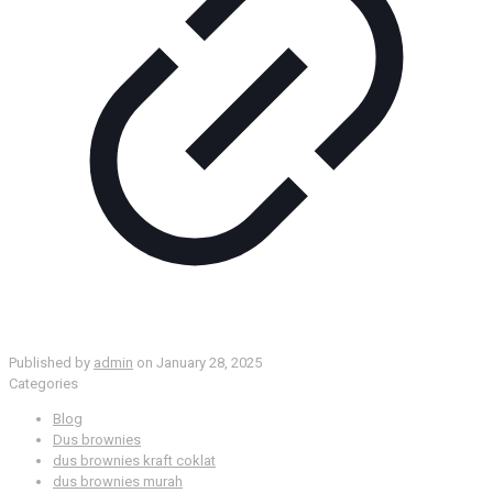
Published by
admin
on
January 28, 2025
Categories
Blog
Dus brownies
dus brownies kraft coklat
dus brownies murah