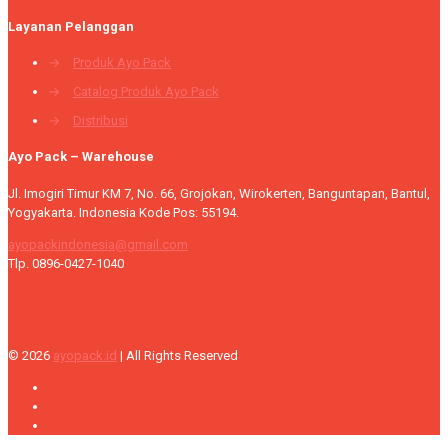
Layanan Pelanggan
→
Produk Ayo Pack
→
Catalog Produk Ayo Pack
→
Distribusi
Ayo Pack – Warehouse
Jl. Imogiri Timur KM 7, No. 66, Grojokan, Wirokerten, Banguntapan, Bantul,
Yogyakarta. Indonesia Kode Pos: 55194.
ayopackindonesia@gmail.com
Tlp. 0896-0427-1040
© 2026
ayopack.id
| All Rights Reserved