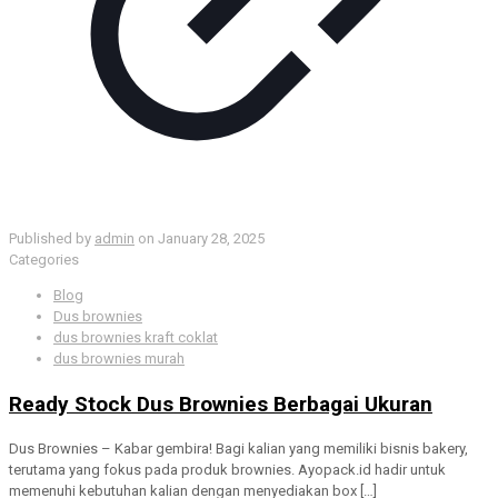
Published by
admin
on
January 28, 2025
Categories
Blog
Dus brownies
dus brownies kraft coklat
dus brownies murah
Ready Stock Dus Brownies Berbagai Ukuran
Dus Brownies – Kabar gembira! Bagi kalian yang memiliki bisnis bakery,
terutama yang fokus pada produk brownies. Ayopack.id hadir untuk
memenuhi kebutuhan kalian dengan menyediakan box
[…]