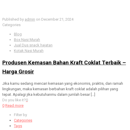
Published by
admin
on
December 21, 2024
Categories
Blog
Box Nasi Murah
Jual Dus snack hajatan
Kotak Nasi Murah
Produsen Kemasan Bahan Kraft Coklat Terbaik –
Harga Grosir
Jika kamu sedang mencari kemasan yang ekonomis, praktis, dan ramah
lingkungan, maka kemasan berbahan kraft coklat adalah pilihan yang
tepat. Apalagi jika kebutuhanmu dalam jumlah besar
[…]
Do you like it?
0
0
Read more
Filter by
Categories
Tags