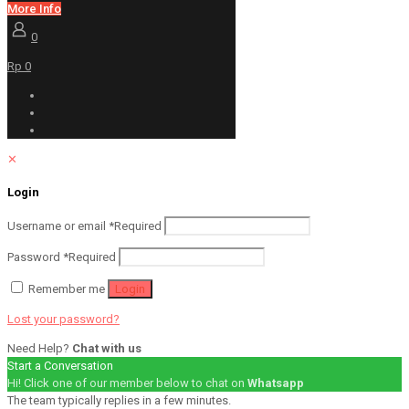
More Info
0
Rp 0
✕
Login
Username or email
*
Required
Password
*
Required
Remember me
Login
Lost your password?
Need Help?
Chat with us
Start a Conversation
Hi! Click one of our member below to chat on
Whatsapp
The team typically replies in a few minutes.