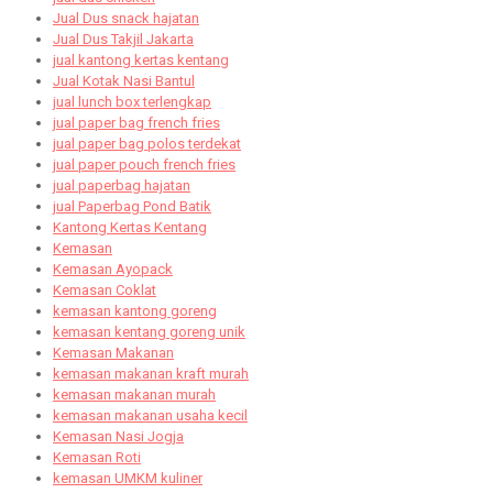
Jual Dus snack hajatan
Jual Dus Takjil Jakarta
jual kantong kertas kentang
Jual Kotak Nasi Bantul
jual lunch box terlengkap
jual paper bag french fries
jual paper bag polos terdekat
jual paper pouch french fries
jual paperbag hajatan
jual Paperbag Pond Batik
Kantong Kertas Kentang
Kemasan
Kemasan Ayopack
Kemasan Coklat
kemasan kantong goreng
kemasan kentang goreng unik
Kemasan Makanan
kemasan makanan kraft murah
kemasan makanan murah
kemasan makanan usaha kecil
Kemasan Nasi Jogja
Kemasan Roti
kemasan UMKM kuliner