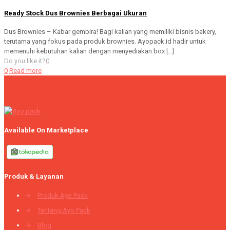
Ready Stock Dus Brownies Berbagai Ukuran
Dus Brownies – Kabar gembira! Bagi kalian yang memiliki bisnis bakery,
terutama yang fokus pada produk brownies. Ayopack.id hadir untuk
memenuhi kebutuhan kalian dengan menyediakan box
[…]
Do you like it?
0
0
Read more
Available On Marketplace
Produk & Layanan
→
Produk Ayo Pack
→
Tentang Ayo Pack
→
Blog