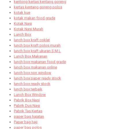
kentong kertas kentang goreng
kertas kentang goreng polos
kotak kue
kotak makan food grade
Kotak Nasi
Kotak Nasi Murah
Lunch Box
lunch box kraft coklat
lunch box kraft polos murah
lunch box kraft ukuran S M L
Lunch Box Makanan
lunch box makanan food grade
lunch box makanan online
lunch box non window
lunch box paper ready stock
lunch box ready stock
lunch box terbaik
Lunch Box Window
Pabrik Box Nasi
Pabrik Dus Nasi
Pabrik Tas Kertas
paper bag hajatan
Paper bag haji
paper bag polos