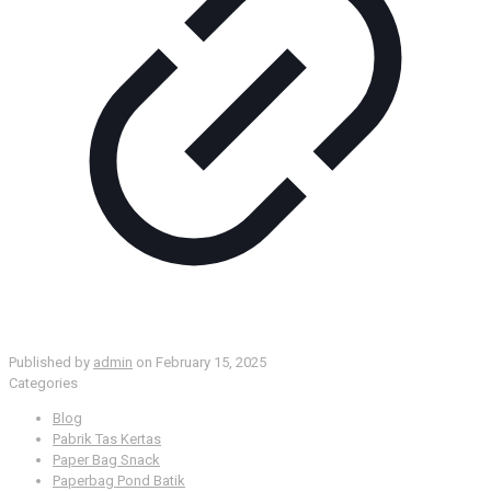
Published by
admin
on
February 15, 2025
Categories
Blog
Pabrik Tas Kertas
Paper Bag Snack
Paperbag Pond Batik