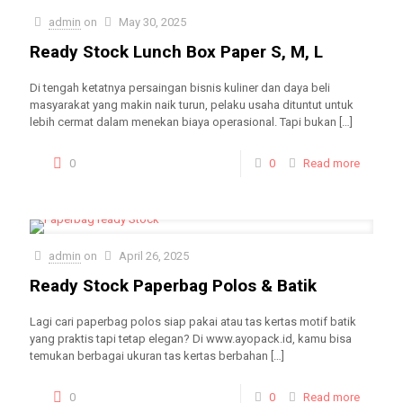
admin
on
May 30, 2025
Ready Stock Lunch Box Paper S, M, L
Di tengah ketatnya persaingan bisnis kuliner dan daya beli
masyarakat yang makin naik turun, pelaku usaha dituntut untuk
lebih cermat dalam menekan biaya operasional. Tapi bukan
[…]
0
0
Read more
admin
on
April 26, 2025
Ready Stock Paperbag Polos & Batik
Lagi cari paperbag polos siap pakai atau tas kertas motif batik
yang praktis tapi tetap elegan? Di www.ayopack.id, kamu bisa
temukan berbagai ukuran tas kertas berbahan
[…]
0
0
Read more