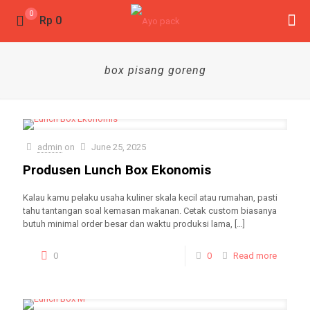
0
Rp 0
box pisang goreng
admin
on
June 25, 2025
Produsen Lunch Box Ekonomis
Kalau kamu pelaku usaha kuliner skala kecil atau rumahan, pasti
tahu tantangan soal kemasan makanan. Cetak custom biasanya
butuh minimal order besar dan waktu produksi lama,
[…]
0
0
Read more