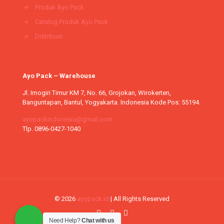
→
Produk Ayo Pack
→
Catalog Produk Ayo Pack
→
Distribusi
Ayo Pack – Warehouse
Jl. Imogiri Timur KM 7, No. 66, Grojokan, Wirokerten,
Banguntapan, Bantul, Yogyakarta. Indonesia Kode Pos: 55194.
ayopackindonesia@gmail.com
Tlp. 0896-0427-1040
© 2026
ayopack.id
| All Rights Reserved
Need Help?
Chat with us