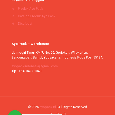
→
Produk Ayo Pack
→
Catalog Produk Ayo Pack
→
Distribusi
Ayo Pack – Warehouse
Jl. Imogiri Timur KM 7, No. 66, Grojokan, Wirokerten,
Banguntapan, Bantul, Yogyakarta. Indonesia Kode Pos: 55194.
ayopackindonesia@gmail.com
Tlp. 0896-0427-1040
© 2026
ayopack.id
| All Rights Reserved