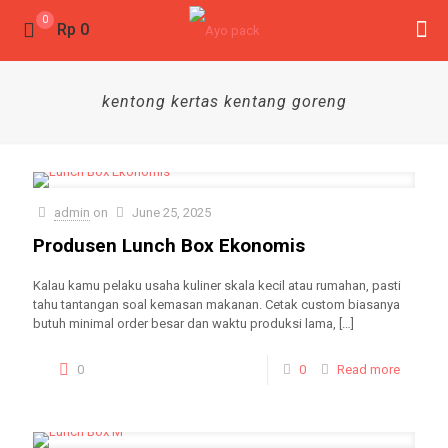
0
Rp 0
kentong kertas kentang goreng
admin
on
June 25, 2025
Produsen Lunch Box Ekonomis
Kalau kamu pelaku usaha kuliner skala kecil atau rumahan, pasti
tahu tantangan soal kemasan makanan. Cetak custom biasanya
butuh minimal order besar dan waktu produksi lama,
[…]
0
0
Read more