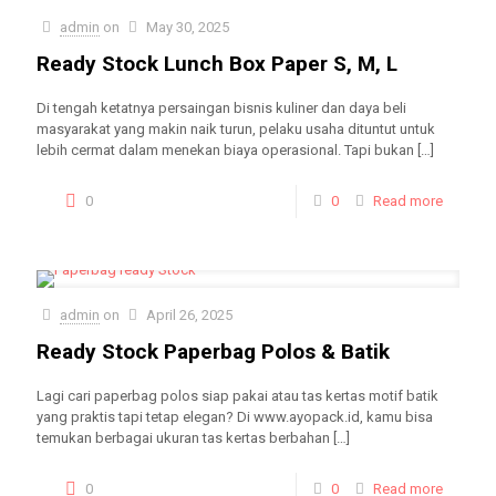
admin
on
May 30, 2025
Ready Stock Lunch Box Paper S, M, L
Di tengah ketatnya persaingan bisnis kuliner dan daya beli
masyarakat yang makin naik turun, pelaku usaha dituntut untuk
lebih cermat dalam menekan biaya operasional. Tapi bukan
[…]
0
0
Read more
admin
on
April 26, 2025
Ready Stock Paperbag Polos & Batik
Lagi cari paperbag polos siap pakai atau tas kertas motif batik
yang praktis tapi tetap elegan? Di www.ayopack.id, kamu bisa
temukan berbagai ukuran tas kertas berbahan
[…]
0
0
Read more