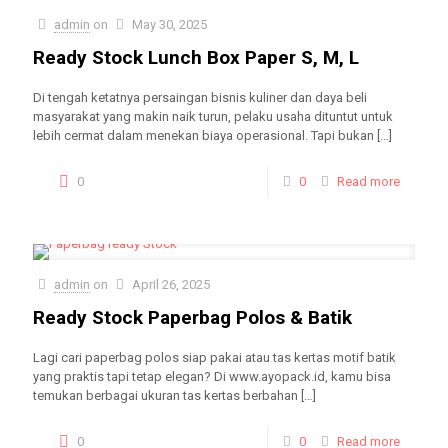
admin
on
May 30, 2025
Ready Stock Lunch Box Paper S, M, L
Di tengah ketatnya persaingan bisnis kuliner dan daya beli
masyarakat yang makin naik turun, pelaku usaha dituntut untuk
lebih cermat dalam menekan biaya operasional. Tapi bukan
[…]
0
0
Read more
admin
on
April 26, 2025
Ready Stock Paperbag Polos & Batik
Lagi cari paperbag polos siap pakai atau tas kertas motif batik
yang praktis tapi tetap elegan? Di www.ayopack.id, kamu bisa
temukan berbagai ukuran tas kertas berbahan
[…]
0
0
Read more