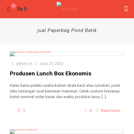
0
Rp 0
jual Paperbag Pond Batik
admin
on
June 25, 2025
Produsen Lunch Box Ekonomis
Kalau kamu pelaku usaha kuliner skala kecil atau rumahan, pasti
tahu tantangan soal kemasan makanan. Cetak custom biasanya
butuh minimal order besar dan waktu produksi lama,
[…]
0
0
Read more